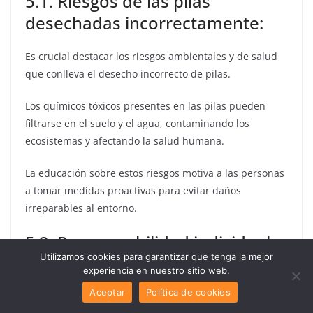
5.1. Riesgos de las pilas
desechadas incorrectamente:
Es crucial destacar los riesgos ambientales y de salud
que conlleva el desecho incorrecto de pilas.
Los químicos tóxicos presentes en las pilas pueden
filtrarse en el suelo y el agua, contaminando los
ecosistemas y afectando la salud humana.
La educación sobre estos riesgos motiva a las personas
a tomar medidas proactivas para evitar daños
irreparables al entorno.
5.2. Responsabilidad individual y
Utilizamos cookies para garantizar que tenga la mejor
colectiva:
experiencia en nuestro sitio web.
Aceptar
Política de cookies
Cada individuo tiene la responsabilidad de contribuir al