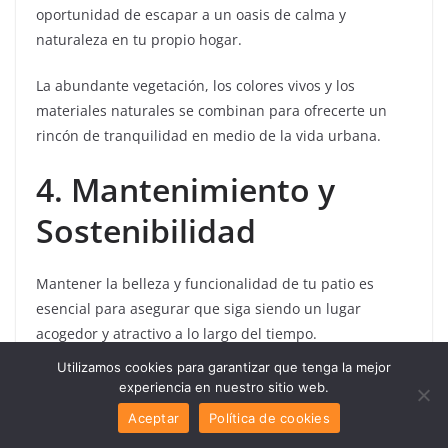
oportunidad de escapar a un oasis de calma y
naturaleza en tu propio hogar.
La abundante vegetación, los colores vivos y los
materiales naturales se combinan para ofrecerte un
rincón de tranquilidad en medio de la vida urbana.
4. Mantenimiento y
Sostenibilidad
Mantener la belleza y funcionalidad de tu patio es
esencial para asegurar que siga siendo un lugar
acogedor y atractivo a lo largo del tiempo.
Utilizamos cookies para garantizar que tenga la mejor
En esta sección, exploraremos consejos prácticos de
experiencia en nuestro sitio web.
mantenimiento y sostenibilidad para garantizar que tu
Aceptar
Política de cookies
patio se mantenga en óptimas condiciones.