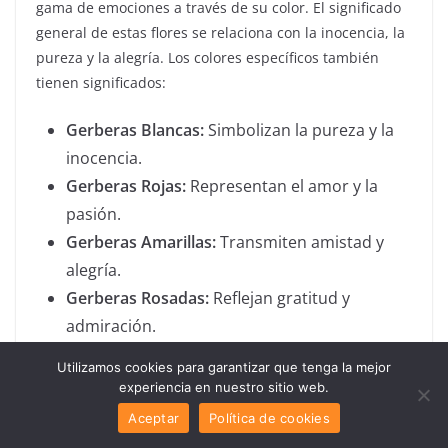
gama de emociones a través de su color. El significado
general de estas flores se relaciona con la inocencia, la
pureza y la alegría. Los colores específicos también
tienen significados:
Gerberas Blancas:
Simbolizan la pureza y la
inocencia.
Gerberas Rojas:
Representan el amor y la
pasión.
Gerberas Amarillas:
Transmiten amistad y
alegría.
Gerberas Rosadas:
Reflejan gratitud y
admiración.
Utilizamos cookies para garantizar que tenga la mejor
9. ¿Cuánto Dura la Flor
experiencia en nuestro sitio web.
Aceptar
Política de cookies
de la Gerbera?